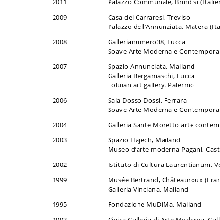
2011
Palazzo Communale, Brindisi (Italie
2009
Casa dei Carraresi, Treviso
Palazzo dell’Annunziata, Matera (Ita
2008
Gallerianumero38, Lucca
Soave Arte Moderna e Contemporan
2007
Spazio Annunciata, Mailand
Galleria Bergamaschi, Lucca
Toluian art gallery, Palermo
2006
Sala Dosso Dossi, Ferrara
Soave Arte Moderna e Contemporan
2004
Galleria Sante Moretto arte contemp
2003
Spazio Hajech, Mailand
Museo d’arte moderna Pagani, Castel
2002
Istituto di Cultura Laurentianum, V
1999
Musée Bertrand, Châteauroux (Fran
Galleria Vinciana, Mailand
1995
Fondazione MuDiMa, Mailand
1993
Civica Galleria di Arte Moderna, Gall