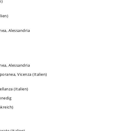
n)
lien)
ea, Alessandria
ea, Alessandria
oranea, Vicenza (Italien)
lanza (Italien)
enedig
kreich)
arate (Italien)