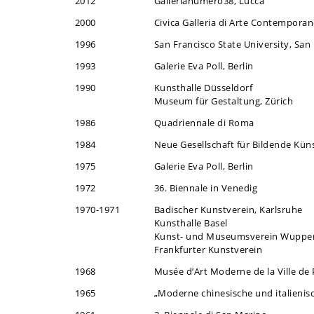
2012
Gallerianumero38, Lucca
2000
Civica Galleria di Arte Contemporane
1996
San Francisco State University, San
1993
Galerie Eva Poll, Berlin
1990
Kunsthalle Düsseldorf
Museum für Gestaltung, Zürich
1986
Quadriennale di Roma
1984
Neue Gesellschaft für Bildende Küns
1975
Galerie Eva Poll, Berlin
1972
36. Biennale in Venedig
1970-1971
Badischer Kunstverein, Karlsruhe
Kunsthalle Basel
Kunst- und Museumsverein Wupper
Frankfurter Kunstverein
1968
Musée d’Art Moderne de la Ville de 
1965
„Moderne chinesische und italienisc