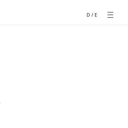
D
/
E
a