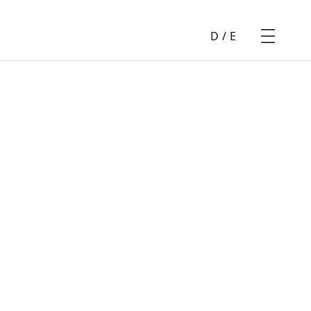
D
/
E