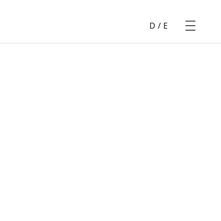
D
/
E