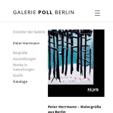
GALERIE
POLL
BERLIN
Künstler der Galerie
Peter Herrmann
Biografie
Ausstellungen
Werke in
Sammlungen
Grafik
Kataloge
Peter Herrmann – Malergrüße
aus Berlin