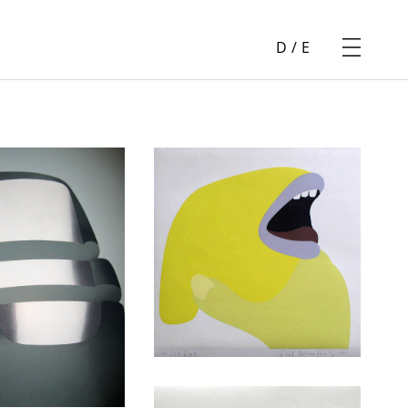
D
/
E