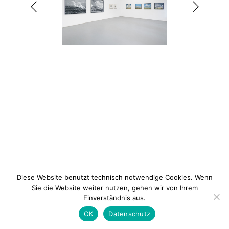
1 / 8
Diese Website benutzt technisch notwendige Cookies. Wenn
Sie die Website weiter nutzen, gehen wir von Ihrem
Einverständnis aus.
Newsletter
Kontakt
Impressum
Datenschu
OK
Datenschutz