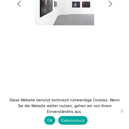
1 / 8
Diese Website benutzt technisch notwendige Cookies. Wenn
Sie die Website weiter nutzen, gehen wir von Ihrem
Einverständnis aus.
Newsletter
Kontakt
Impressum
Datenschu
OK
Datenschutz