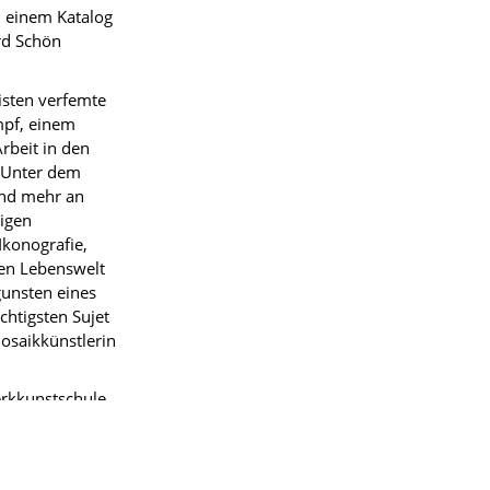
n einem Katalog
rd Schön
listen verfemte
mpf, einem
rbeit in den
. Unter dem
 und mehr an
higen
Ikonografie,
ten Lebenswelt
gunsten eines
chtigsten Sujet
Mosaikkünstlerin
erkkunstschule
945 teilte sie
lt sie einen
r Professorin