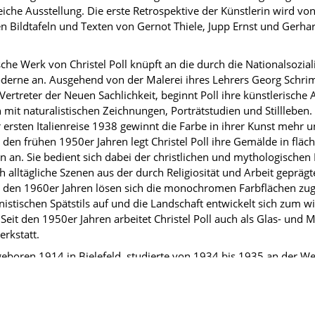
iche Ausstellung. Die erste Retrospektive der Künstlerin wird vo
en Bildtafeln und Texten von Gernot Thiele, Jupp Ernst und Gerha
sche Werk von Christel Poll knüpft an die durch die Nationalsozia
derne an. Ausgehend von der Malerei ihres Lehrers Georg Schri
ertreter der Neuen Sachlichkeit, beginnt Poll ihre künstlerische A
 mit naturalistischen Zeichnungen, Porträtstudien und Stillleben
r ersten Italienreise 1938 gewinnt die Farbe in ihrer Kunst mehr
 den frühen 1950er Jahren legt Christel Poll ihre Gemälde in fläc
 an. Sie bedient sich dabei der christlichen und mythologischen 
ch alltägliche Szenen aus der durch Religiosität und Arbeit gepräg
In den 1960er Jahren lösen sich die monochromen Farbflächen zu
istischen Spätstils auf und die Landschaft entwickelt sich zum wi
 Seit den 1950er Jahren arbeitet Christel Poll auch als Glas- und 
erkstatt.
, geboren 1914 in Bielefeld, studierte von 1934 bis 1935 an der W
 von 1935 bis 1938 an der Kunsthochschule Berlin. Von 1935 bis 1
ier mit ihrem Bruder Hermann Poll in Berlin-Grunewald. 1947 erhie
n der Pädagogischen Hochschule Paderborn, dem 1957 der Ruf zu