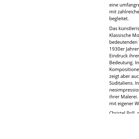
eine umfangre
mit zahlreich
begleitet.
Das künstleri
Klassische Mo
bedeutenden V
1930er Jahren
Eindruck ihre
Bedeutung. In
Kompositionen
zeigt aber au
Süditaliens. 
neoimpression
ihrer Malerei.
mit eigener W
Christel Poll
Bielefeld und
sich ein Atel
Lehrauftrag a