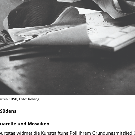
Ischia 1956, Foto: Relang
 Südens
uarelle und Mosaiken
rtstag widmet die Kunststiftung Poll ihrem Gründungsmitglied Ch